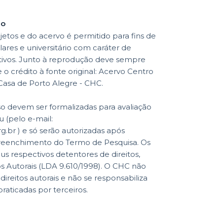
ão
etos e do acervo é permitido para fins de
lares e universitário com caráter de
ativos. Junto à reprodução deve sempre
o crédito à fonte original: Acervo Centro
 Casa de Porto Alegre - CHC.
so devem ser formalizadas para avaliação
 (pelo e-mail:
br ) e só serão autorizadas após
reenchimento do Termo de Pesquisa. Os
eus respectivos detentores de direitos,
os Autorais (LDA 9.610/1998). O CHC não
reitos autorais e não se responsabiliza
praticadas por terceiros.