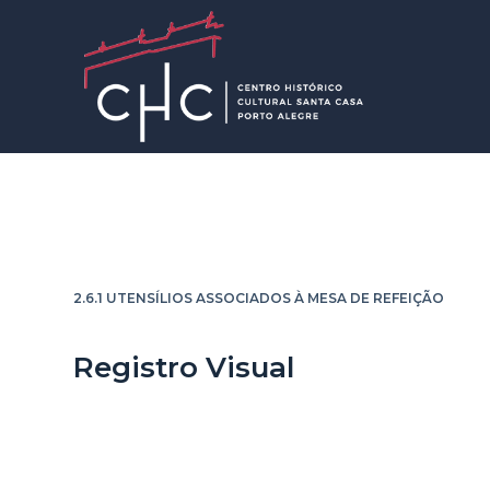
P
u
l
a
r
p
a
r
Açucareiro
a
o
2.6.1 UTENSÍLIOS ASSOCIADOS À MESA DE REFEIÇÃO
c
o
Registro Visual
n
t
e
ú
d