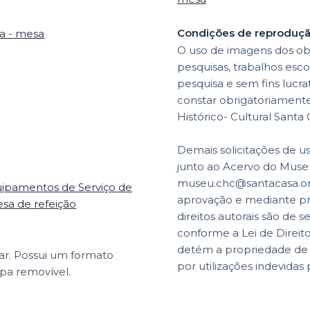
Condições de reproduç
ha - mesa
O uso de imagens dos obj
pesquisas, trabalhos esco
pesquisa e sem fins lucr
constar obrigatoriamente 
Histórico- Cultural Santa
Demais solicitações de u
junto ao Acervo do Museu
museu.chc@santacasa.org.
uipamentos de Serviço de
aprovação e mediante p
esa de refeição
direitos autorais são de s
conforme a Lei de Direit
detém a propriedade de di
car. Possui um formato
por utilizações indevidas 
mpa removível.