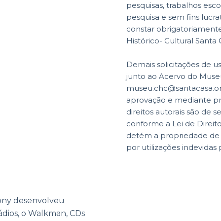
pesquisas, trabalhos esco
pesquisa e sem fins lucr
constar obrigatoriamente 
Histórico- Cultural Santa
Demais solicitações de u
junto ao Acervo do Museu
museu.chc@santacasa.org
aprovação e mediante p
direitos autorais são de s
conforme a Lei de Direit
detém a propriedade de di
por utilizações indevidas 
ony desenvolveu
ádios, o Walkman, CDs