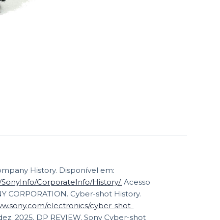
any History. Disponível em:
SonyInfo/CorporateInfo/History/.
Acesso
Y CORPORATION. Cyber-shot History.
ww.sony.com/electronics/cyber-shot-
IEW. Sony Cyber-shot