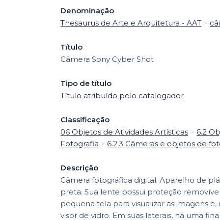
Denominação
Thesaurus de Arte e Arquitetura - AAT
>
câ
Título
Câmera Sony Cyber Shot
Tipo de título
Título atribuído pelo catalogador
Classificação
06 Objetos de Atividades Artísticas
>
6.2 Ob
Fotografia
>
6.2.3 Câmeras e objetos de fot
Descrição
Câmera fotográfica digital. Aparelho de plá
preta. Sua lente possui proteção removíve
pequena tela para visualizar as imagens e,
visor de vidro. Em suas laterais, há uma fin