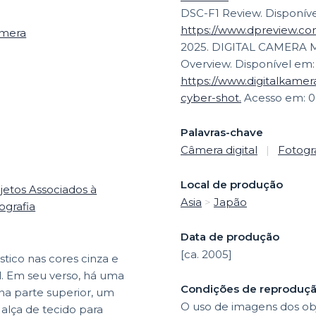
DSC-F1 Review. Disponív
https://www.dpreview.com
mera
2025. DIGITAL CAMERA M
Overview. Disponível em:
https://www.digitalkame
cyber-shot.
Acesso em: 04
Palavras-chave
Câmera digital
|
Fotogr
Local de produção
jetos Associados à
Asia
>
Japão
ografia
Data de produção
[ca. 2005]
stico nas cores cinza e
l. Em seu verso, há uma
Condições de reproduç
 na parte superior, um
O uso de imagens dos obj
a alça de tecido para