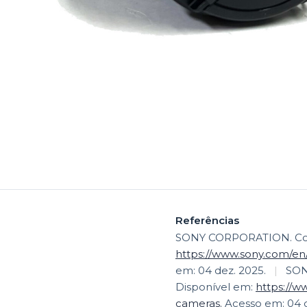
Referências
SONY CORPORATION. Comp
https://www.sony.com/en/
em: 04 dez. 2025.
|
SON
Disponível em:
https://w
cameras.
Acesso em: 04 dez. 2025. DP REV