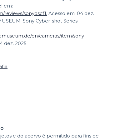
el em:
/reviews/sonydscf1.
Acesso em: 04 dez.
USEUM. Sony Cyber-shot Series
ramuseum.de/en/cameras/item/sony-
 dez. 2025.
afia
ão
etos e do acervo é permitido para fins de