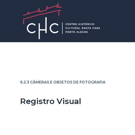
P
u
l
a
r
p
a
r
Câmera Sony Cyber Shot
a
o
6.2.3 CÂMERAS E OBJETOS DE FOTOGRAFIA
c
o
Registro Visual
n
t
e
ú
d