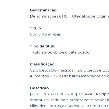
Denominação
Denominações CHC
>
Utensílios de cozin
Título
Conjunto âmbar
Tipo de título
Título atribuído pelo catalogador
Classificação
02 Objetos Domésticos
>
2.6 Objetos e Eq
Alimentos
>
2.6.2 Utensílios associados ao
Descrição
[MJFL-2025-09-0055.001] XÍCARA - Recipie
âmbar, utilizado para armazenar e beber l
cilíndrico com alça quadrada; ao redor do 