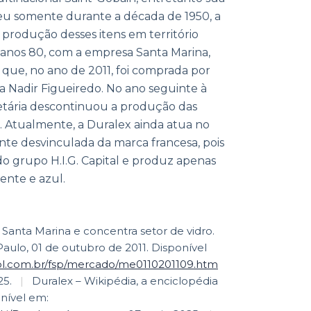
reu somente durante a década de 1950, a
 produção desses itens em território
nos anos 80, com a empresa Santa Marina,
sa, que, no ano de 2011, foi comprada por
 a Nadir Figueiredo. No ano seguinte à
ietária descontinuou a produção das
. Atualmente, a Duralex ainda atua no
ente desvinculada da marca francesa, pois
do grupo H.I.G. Capital e produz apenas
ente e azul.
Santa Marina e concentra setor de vidro.
aulo, 01 de outubro de 2011. Disponível
uol.com.br/fsp/mercado/me0110201109.htm
25.
|
Duralex – Wikipédia, a enciclopédia
onível em: