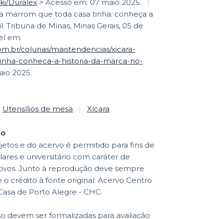
iki/Duralex
> Acesso em: 07 maio 2025.
|
ra marrom que toda casa tinha: conheça a
l. Tribuna de Minas, Minas Gerais, 05 de
el em:
om.br/colunas/maistendencias/xicara-
nha-conheca-a-historia-da-marca-no-
io 2025.
Utensílios de mesa
|
Xícara
ão
etos e do acervo é permitido para fins de
lares e universitário com caráter de
ativos. Junto à reprodução deve sempre
o crédito à fonte original: Acervo Centro
 Casa de Porto Alegre - CHC.
so devem ser formalizadas para avaliação