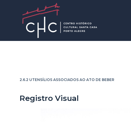
P
u
l
a
r
p
a
r
Conjunto âmbar
a
o
2.6.2 UTENSÍLIOS ASSOCIADOS AO ATO DE BEBER
c
o
Registro Visual
n
t
e
ú
d