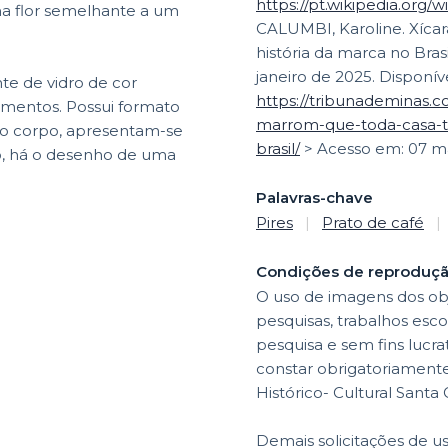
https://pt.wikipedia.org/w
ma flor semelhante a um
CALUMBI, Karoline. Xíca
história da marca no Brasi
janeiro de 2025. Disponív
te de vidro de cor
https://tribunademinas.c
limentos. Possui formato
marrom-que-toda-casa-ti
 do corpo, apresentam-se
brasil/
> Acesso em: 07 ma
do, há o desenho de uma
Palavras-chave
Pires
|
Prato de café
|
Condições de reproduç
O uso de imagens dos obj
pesquisas, trabalhos esco
pesquisa e sem fins lucr
constar obrigatoriamente 
Histórico- Cultural Santa
Demais solicitações de u