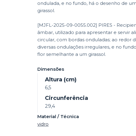
ondulada, e no fundo, há o desenho de u
girassol.
[MJFL-2025-09-0055.002] PIRES - Recipien
âmbar, utilizado para apresentar e servir a
circular, com bordas onduladas; ao redor
diversas ondulações irregulares, e no fun
flor semelhante a um girassol.
Dimensões
Altura (cm)
6,5
Circunferência
29,4
Material / Técnica
vidro