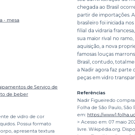
chegada ao Brasil ocor
partir de importações. A
ha - mesa
brasileiro foi iniciada 
filial da vidraria france
sua maior rival no ramo,
aquisição, a nova propr
famosas louças marrons
Brasil, contudo, totalm
a Nadir agora faz parte 
peças em vidro transpar
uipamentos de Serviço de
Referências
 ato de beber
Nadir Figueiredo compra 
Folha de São Paulo, São P
em:
https://www1.folha.
nte de vidro de cor
> Acesso em: 07 maio 20
íquidos. Possui formato
livre. Wikipédia.org. Disp
corpo, apresenta textura