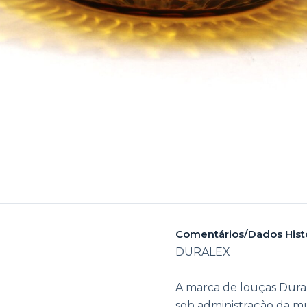
Comentários/Dados Hist
DURALEX
A marca de louças Durale
sob administração da mu