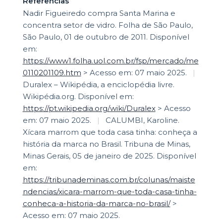
Referências
Nadir Figueiredo compra Santa Marina e
concentra setor de vidro. Folha de São Paulo,
São Paulo, 01 de outubro de 2011. Disponível
em:
https://www1.folha.uol.com.br/fsp/mercado/me
0110201109.htm
> Acesso em: 07 maio 2025.
|
Duralex – Wikipédia, a enciclopédia livre.
Wikipédia.org. Disponível em:
https://pt.wikipedia.org/wiki/Duralex
> Acesso
em: 07 maio 2025.
|
CALUMBI, Karoline.
Xícara marrom que toda casa tinha: conheça a
história da marca no Brasil. Tribuna de Minas,
Minas Gerais, 05 de janeiro de 2025. Disponível
em:
https://tribunademinas.com.br/colunas/maiste
ndencias/xicara-marrom-que-toda-casa-tinha-
conheca-a-historia-da-marca-no-brasil/
>
Acesso em: 07 maio 2025.