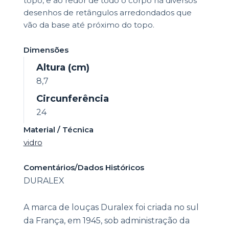
topo, e ao redor de todo o corpo há diversos
desenhos de retângulos arredondados que
vão da base até próximo do topo.
Dimensões
Altura (cm)
8,7
Circunferência
24
Material / Técnica
vidro
Comentários/Dados Históricos
DURALEX
A marca de louças Duralex foi criada no sul
da França, em 1945, sob administração da