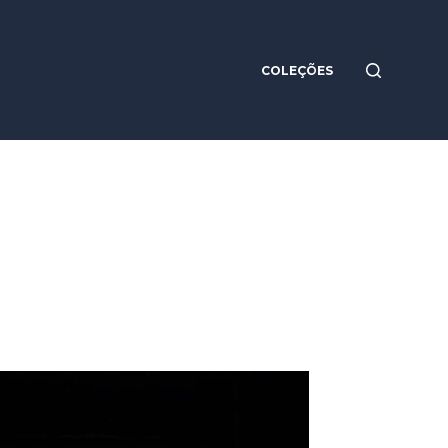
COLEÇÕES
rte da tíbia (Figura 2060)