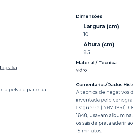
Dimensões
Largura (cm)
10
Altura (cm)
8,5
Material / Técnica
tografia
vidro
Comentários/Dados Hist
om a pelve e parte da
A técnica de negativos 
inventada pelo cenógra
Daguerre (1787-1851). O
1848, usavam albumina, 
os sais de prata aderir a
15 minutos.