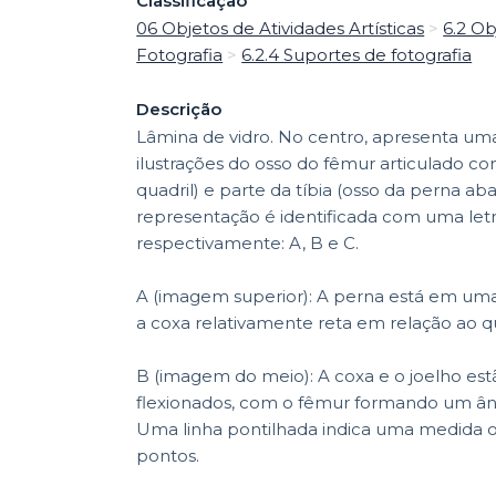
Classificação
06 Objetos de Atividades Artísticas
>
6.2 Ob
Fotografia
>
6.2.4 Suportes de fotografia
Descrição
Lâmina de vidro. No centro, apresenta um
ilustrações do osso do fêmur articulado co
quadril) e parte da tíbia (osso da perna ab
representação é identificada com uma letr
respectivamente: A, B e C.
A (imagem superior): A perna está em um
a coxa relativamente reta em relação ao qu
B (imagem do meio): A coxa e o joelho es
flexionados, com o fêmur formando um ân
Uma linha pontilhada indica uma medida o
pontos.