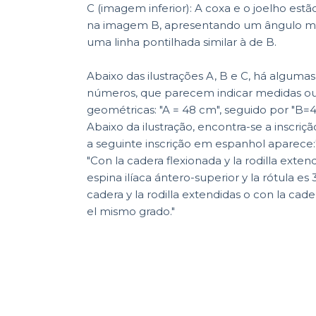
C (imagem inferior): A coxa e o joelho est
na imagem B, apresentando um ângulo m
uma linha pontilhada similar à de B.
Abaixo das ilustrações A, B e C, há algumas
números, que parecem indicar medidas ou
geométricas: "A = 48 cm", seguido por "B=
Abaixo da ilustração, encontra-se a inscrição
a seguinte inscrição em espanhol aparece:
"Con la cadera flexionada y la rodilla extend
espina ilíaca ántero-superior y la rótula e
cadera y la rodilla extendidas o con la cader
el mismo grado."