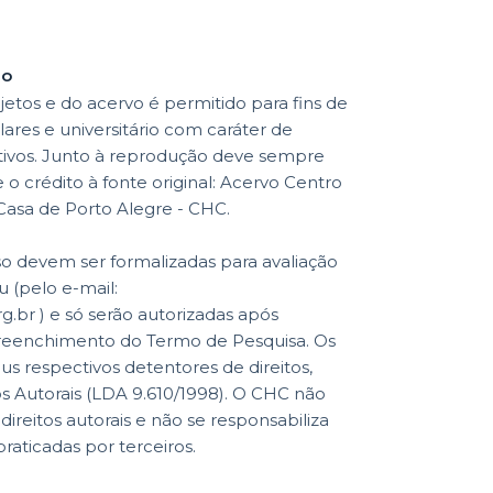
ão
etos e do acervo é permitido para fins de
lares e universitário com caráter de
ativos. Junto à reprodução deve sempre
o crédito à fonte original: Acervo Centro
 Casa de Porto Alegre - CHC.
so devem ser formalizadas para avaliação
 (pelo e-mail:
br ) e só serão autorizadas após
reenchimento do Termo de Pesquisa. Os
eus respectivos detentores de direitos,
os Autorais (LDA 9.610/1998). O CHC não
reitos autorais e não se responsabiliza
praticadas por terceiros.