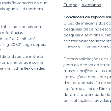
ão mais flexionados do que
Europa
>
Alemanha
ais agudo. Há também
Condições de reproduç
O uso de imagens dos obj
 linhas horizontais com
pesquisas, trabalhos esco
 referências
pesquisa e sem fins lucr
45 cm" e "C=48 cm".
constar obrigatoriamente 
 'Fig. 2060'. Logo depois,
Histórico- Cultural Santa
"
ida la distancia entre la
Demais solicitações de u
s 3 cm, menor que con la
junto ao Acervo do Museu
a y la rodilla flexionadas
museu.chc@santacasa.org.
aprovação e mediante p
direitos autorais são de s
conforme a Lei de Direit
detém a propriedade de di
por utilizações indevidas 