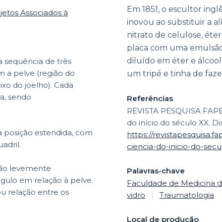
Em 1851, o escultor ingl
jetos Associados à
inovou ao substituir a 
nitrato de celulose, éte
placa com uma emulsão 
diluído em éter e álcoo
a sequência de três
m a pelve (região do
um tripé e tinha de fazer
aixo do joelho). Cada
a, sendo
Referências
REVISTA PESQUISA FAPESP
do início do século XX. D
a posição estendida, com
https://revistapesquisa.f
adril.
ciencia-do-inicio-do-secul
tão levemente
Palavras-chave
gulo em relação à pelve.
Faculdade de Medicina d
u relação entre os
vidro
|
Traumatologia
Local de produção