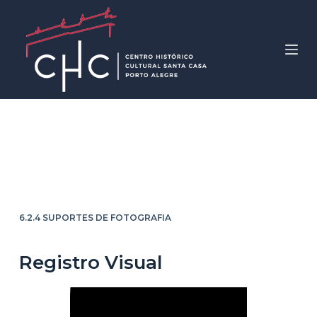
P
u
l
a
r
p
a
Grupo de feridos de
r
a
guerra (Figura 3104)
o
c
o
6.2.4 SUPORTES DE FOTOGRAFIA
n
t
Registro Visual
e
ú
d