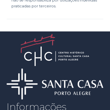
não se responsabiliza por utilizações indevidas
praticadas por terceiros.
Informações