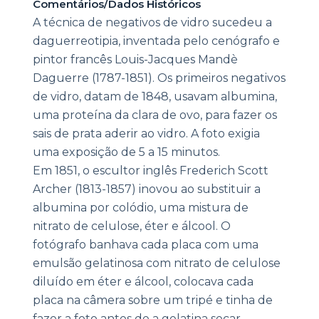
Comentários/Dados Históricos
A técnica de negativos de vidro sucedeu a
daguerreotipia, inventada pelo cenógrafo e
pintor francês Louis-Jacques Mandè
Daguerre (1787-1851). Os primeiros negativos
de vidro, datam de 1848, usavam albumina,
uma proteína da clara de ovo, para fazer os
sais de prata aderir ao vidro. A foto exigia
uma exposição de 5 a 15 minutos.
Em 1851, o escultor inglês Frederich Scott
Archer (1813-1857) inovou ao substituir a
albumina por colódio, uma mistura de
nitrato de celulose, éter e álcool. O
fotógrafo banhava cada placa com uma
emulsão gelatinosa com nitrato de celulose
diluído em éter e álcool, colocava cada
placa na câmera sobre um tripé e tinha de
fazer a foto antes de a gelatina secar.