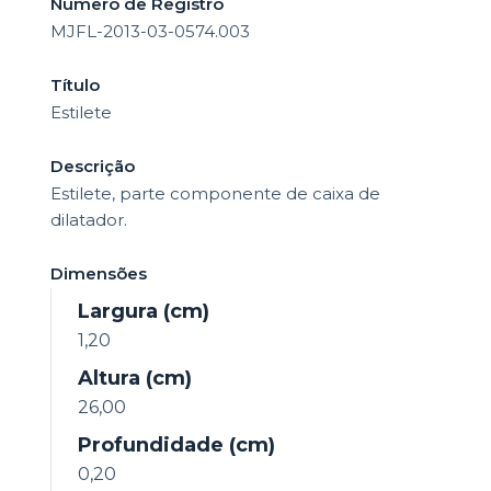
Número de Registro
o
MJFL-2013-03-0574.003
Título
Estilete
Descrição
Estilete, parte componente de caixa de
dilatador.
Dimensões
Largura (cm)
1,20
Altura (cm)
26,00
Profundidade (cm)
0,20