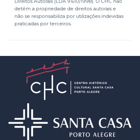
Direitos Autorais (LDA 9.610/1998). O CHC não
detém a propriedade de direitos autorais e
não se responsabiliza por utilizações indevidas
praticadas por terceiros.