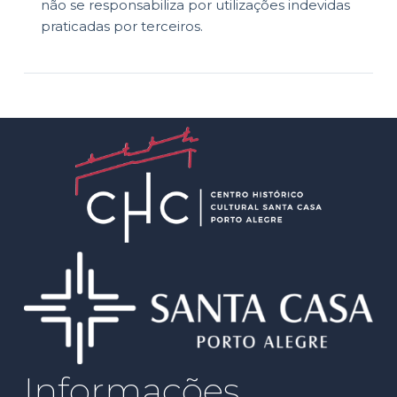
não se responsabiliza por utilizações indevidas
praticadas por terceiros.
Informações