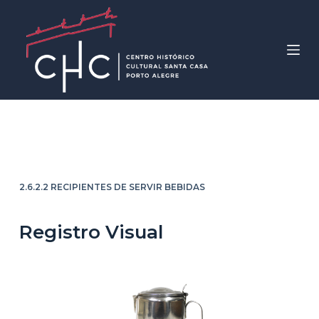
P
u
l
a
r
p
a
Leiteira
r
a
o
2.6.2.2 RECIPIENTES DE SERVIR BEBIDAS
c
o
Registro Visual
n
t
e
ú
d