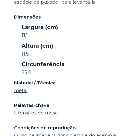
espécie de puxador para levantá-la.
Dimensões
Largura (cm)
11,1
Altura (cm)
11,5
Circunferência
25,8
Material / Técnica
metal
Palavras-chave
Utensílios de mesa
Condições de reprodução
O uso de imagens dos objetos e do acervo é