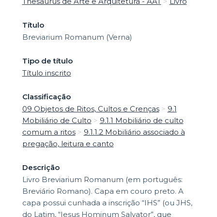
Thesaurus de Arte e Arquitetura - AAT
>
Livro
Título
Breviarium Romanum (Verna)
Tipo de título
Título inscrito
Classificação
09 Objetos de Ritos, Cultos e Crenças
>
9.1
Mobiliário de Culto
>
9.1.1 Mobiliário de culto
comum a ritos
>
9.1.1.2 Mobiliário associado à
pregação, leitura e canto
Descrição
Livro Breviarium Romanum (em português:
Breviário Romano). Capa em couro preto. A
capa possui cunhada a inscrição “IHS” (ou JHS,
do Latim, “Iesus Hominum Salvator”, que