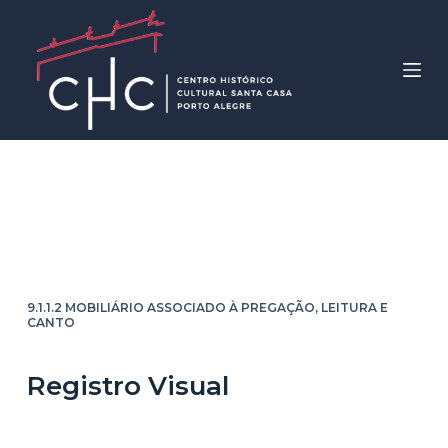
P
u
l
a
r
p
a
Breviarium Romanum
r
a
(Verna)
o
c
o
9.1.1.2 MOBILIÁRIO ASSOCIADO À PREGAÇÃO, LEITURA E
CANTO
n
t
Registro Visual
e
ú
d