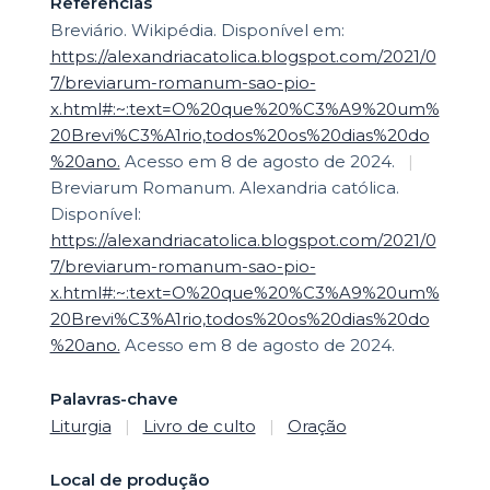
Referências
Breviário. Wikipédia. Disponível em:
https://alexandriacatolica.blogspot.com/2021/0
7/breviarum-romanum-sao-pio-
x.html#:~:text=O%20que%20%C3%A9%20um%
20Brevi%C3%A1rio,todos%20os%20dias%20do
%20ano.
Acesso em 8 de agosto de 2024.
|
Breviarum Romanum. Alexandria católica.
Disponível:
https://alexandriacatolica.blogspot.com/2021/0
7/breviarum-romanum-sao-pio-
x.html#:~:text=O%20que%20%C3%A9%20um%
20Brevi%C3%A1rio,todos%20os%20dias%20do
%20ano.
Acesso em 8 de agosto de 2024.
Palavras-chave
Liturgia
|
Livro de culto
|
Oração
Local de produção