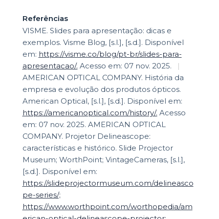
Referências
VISME. Slides para apresentação: dicas e
exemplos. Visme Blog, [s.l.], [s.d.]. Disponível
em:
https://visme.co/blog/pt-br/slides-para-
apresentacao/.
Acesso em: 07 nov. 2025.
|
AMERICAN OPTICAL COMPANY. História da
empresa e evolução dos produtos ópticos.
American Optical, [s.l.], [s.d.]. Disponível em:
https://americanoptical.com/history/.
Acesso
em: 07 nov. 2025. AMERICAN OPTICAL
COMPANY. Projetor Delineascope:
características e histórico. Slide Projector
Museum; WorthPoint; VintageCameras, [s.l.],
[s.d.]. Disponível em:
https://slideprojectormuseum.com/delineasco
pe-series/;
https://www.worthpoint.com/worthopedia/am
erican-optical-delineascope-projector;