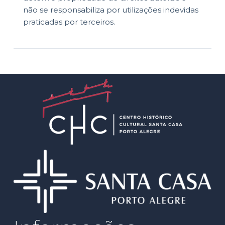
não se responsabiliza por utilizações indevidas
praticadas por terceiros.