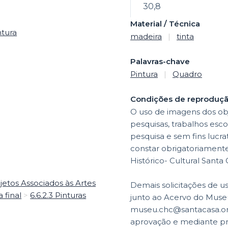
30,8
Material / Técnica
ntura
madeira
|
tinta
Palavras-chave
Pintura
|
Quadro
Condições de reproduç
O uso de imagens dos obj
pesquisas, trabalhos esco
pesquisa e sem fins lucr
constar obrigatoriamente 
Histórico- Cultural Santa
jetos Associados às Artes
Demais solicitações de u
a final
>
6.6.2.3 Pinturas
junto ao Acervo do Museu
museu.chc@santacasa.org.
aprovação e mediante p