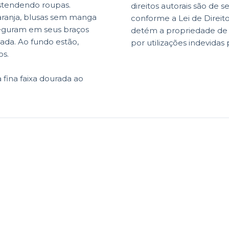
stendendo roupas.
direitos autorais são de s
 laranja, blusas sem manga
conforme a Lei de Direit
seguram em seus braços
detém a propriedade de di
ada. Ao fundo estão,
por utilizações indevidas 
os.
ina faixa dourada ao
Informaç