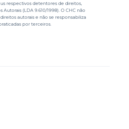
eus respectivos detentores de direitos,
os Autorais (LDA 9.610/1998). O CHC não
reitos autorais e não se responsabiliza
praticadas por terceiros.
Visitação Museu
ões
Segundas à Sábado