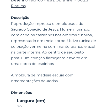
Desenho Técnico
>
6.6.2 Obra final
>
6.6.2.3
Pinturas
Descrição
Reprodução impressa e emoldurada do
Sagrado Coração de Jesus. Homem branco,
com cabelos castanhos nos ombros e barba,
representado em meio corpo. Utiliza túnica de
coloração vermelha com manto branco e azul
na parte interna. Ao centro de seu peito
possui um coração flamejante envolto em
uma coroa de espinhos.
A moldura de madeira escura com
ornamentações douradas.
Dimensões
Largura (cm)