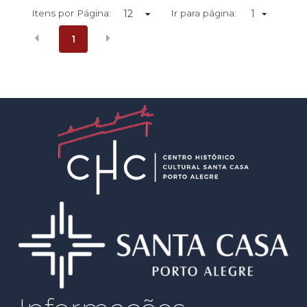
Itens por Página:
Ir para página:
1
1