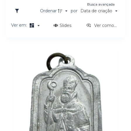
Busca avançada
o
Ordenar
por
Data de criação
Ver em:
Slides
Ver como...
Resultados da lista de itens