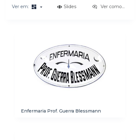
o
Ver em:
Slides
Ver como...
Resultados da lista de itens
Enfermaria Prof. Guerra Blessmann