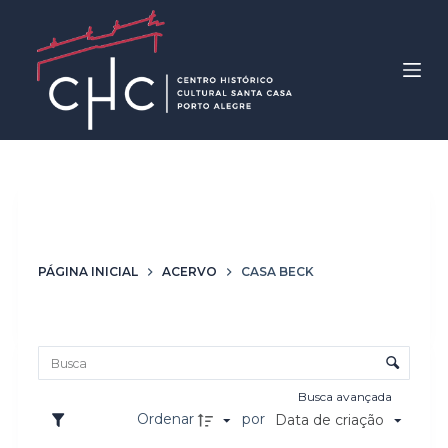
P
u
l
a
r
p
a
r
Autoria
Casa Beck
a
o
PÁGINA INICIAL
ACERVO
CASA BECK
c
o
Lista de itens
n
Controle de ordenação e visualização
t
e
Busca avançada
ú
Ordenar
por
Data de criação
d