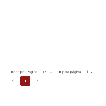
Itens por Página:
Ir para página:
1
1