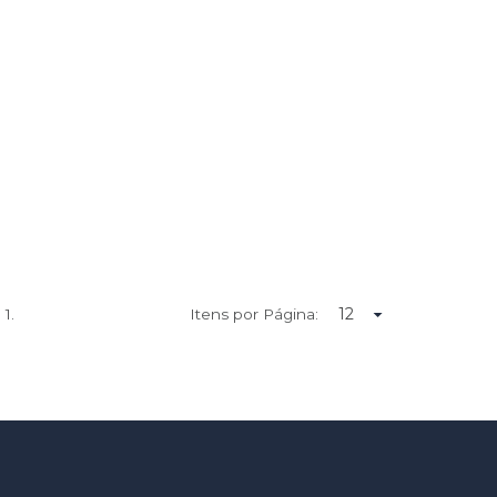
e
1.
Itens por Página: