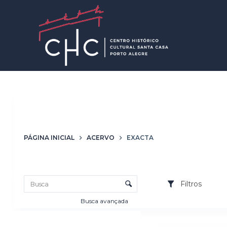
P
u
l
a
r
p
a
r
Autoria
Exacta
a
o
PÁGINA INICIAL
ACERVO
EXACTA
c
o
Lista de itens
n
Controle de ordenação e visualização
t
Filtros
e
Busca avançada
ú
d
Resultados da list