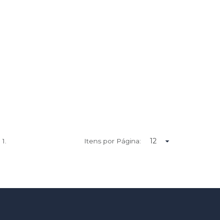
e
1.
Itens por Página: