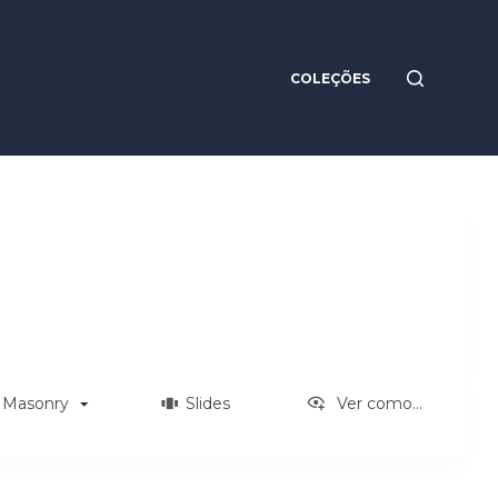
COLEÇÕES
Masonry
Slides
Ver como...