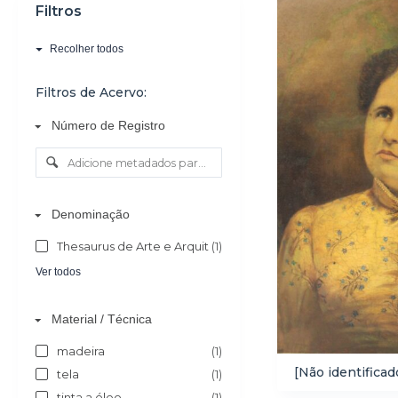
Filtros
o
Recolher todos
Filtros de Acervo:
Número de Registro
Denominação
Thesaurus de Arte e Arquitetura - AAT
(1)
Ver todos
Material / Técnica
madeira
(1)
[Não identificad
tela
(1)
tinta a óleo
(1)