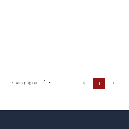
1
Ir para página:
1