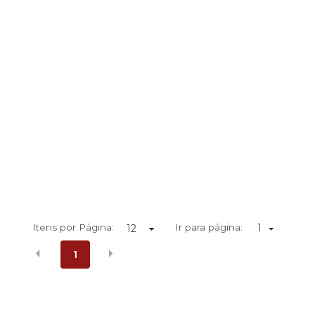
Itens por Página:
Ir para página:
1
1