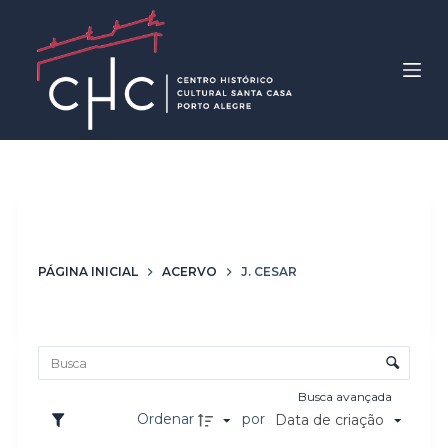
P
u
l
a
r
p
a
r
Autoria
J. Cesar
a
o
PÁGINA INICIAL
ACERVO
J. CESAR
c
o
Lista de itens
n
Controle de ordenação e visualização
t
e
Busca avançada
ú
Ordenar
por
Data de criação
d