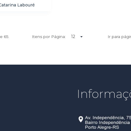
 Catarina Labouré
de
65.
Itens por Página:
Ir para pági
Informaç