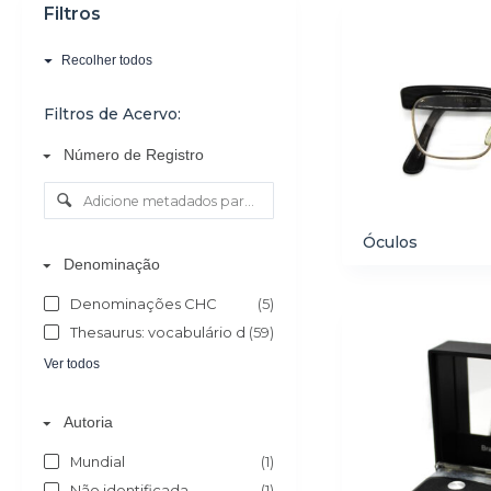
Filtros
o
Recolher todos
Filtros de Acervo:
Número de Registro
Óculos
Denominação
Denominações CHC
(5)
Thesaurus: vocabulário de objectos do culto católico
(59)
Ver todos
Autoria
Mundial
(1)
Não identificada
(1)