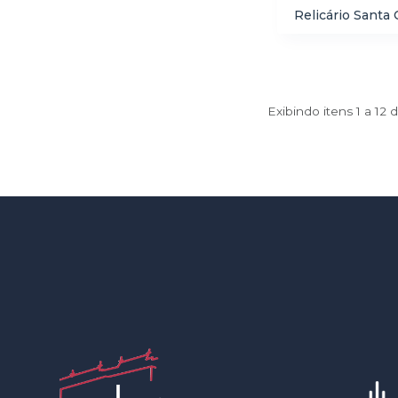
Relicário Santa
Exibindo itens 1 a 12 