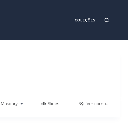
COLEÇÕES
Masonry
Slides
Ver como...