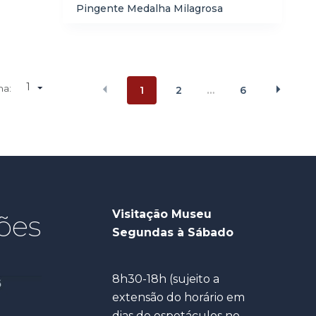
Pingente Medalha Milagrosa
1
na:
1
2
6
…
Visitação Museu
ões
Segundas à Sábado
8h30-18h (sujeito a
extensão do horário em
dias de espetáculos no