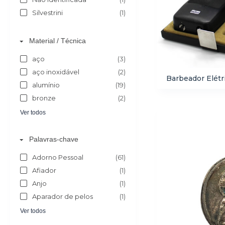
Silvestrini
(1)
Material / Técnica
aço
(3)
aço inoxidável
(2)
Barbeador Elétr
alumínio
(19)
bronze
(2)
Ver todos
Palavras-chave
Adorno Pessoal
(61)
Afiador
(1)
Anjo
(1)
Aparador de pelos
(1)
Ver todos