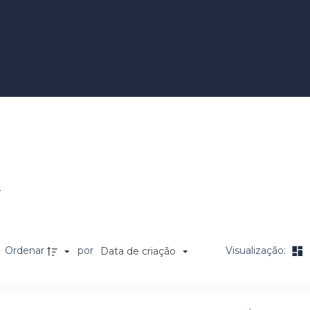
e Uso Pessoal
L
Ordenar
por
Visualização:
Data de criação
a de itens