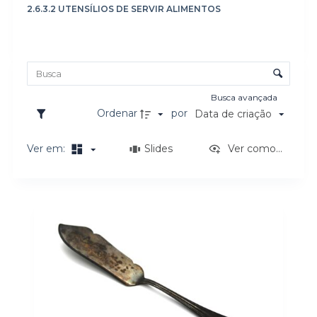
2.6.3.2 UTENSÍLIOS DE SERVIR ALIMENTOS
o
Lista de itens
Controle de ordenação e visualização
Busca avançada
Ordenar
por
Data de criação
Ver em:
Slides
Ver como...
Resultados da lista de itens