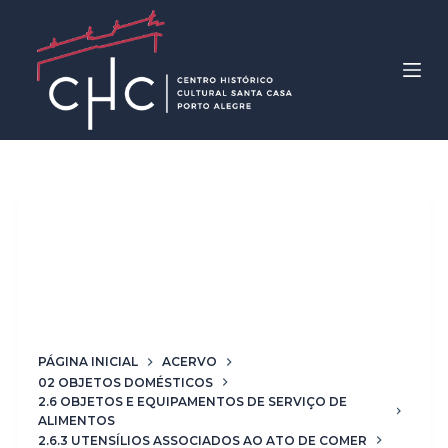
P
u
l
a
r
p
a
r
Classificação
2.6.3.2
a
Utensílios de servir
o
c
alimentos
o
n
t
PÁGINA INICIAL
ACERVO
02 OBJETOS DOMÉSTICOS
e
2.6 OBJETOS E EQUIPAMENTOS DE SERVIÇO DE
ú
ALIMENTOS
d
2.6.3 UTENSÍLIOS ASSOCIADOS AO ATO DE COMER