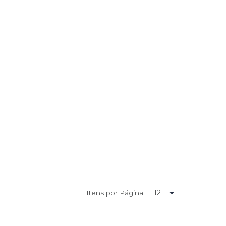
e
1.
Itens por Página: