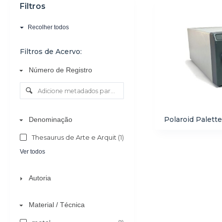
Filtros
o
Recolher todos
Filtros de Acervo:
Número de Registro
Polaroid Palette
Denominação
Thesaurus de Arte e Arquitetura - AAT
(1)
Ver todos
Autoria
Material / Técnica