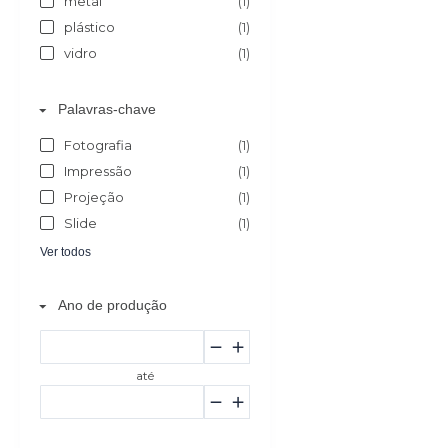
metal
(1)
plástico
(1)
vidro
(1)
Palavras-chave
Fotografia
(1)
Impressão
(1)
Projeção
(1)
Slide
(1)
Ver todos
Ano de produção
até