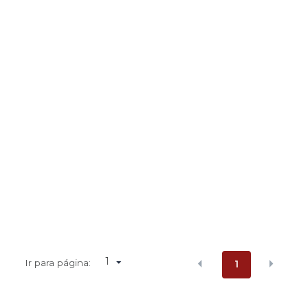
1
Ir para página:
1