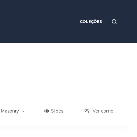
COLEÇÕES
são
Masonry
Slides
Ver como...