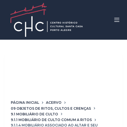
P
u
l
a
r
p
a
r
Classificação
9.1.1.4
a
Mobiliário associado ao
o
c
altar e seu entorno
o
n
t
PÁGINA INICIAL
ACERVO
09 OBJETOS DE RITOS, CULTOS E CRENÇAS
e
9.1 MOBILIÁRIO DE CULTO
ú
9.1.1 MOBILIÁRIO DE CULTO COMUM A RITOS
d
9.1.1.4 MOBILIÁRIO ASSOCIADO AO ALTAR E SEU