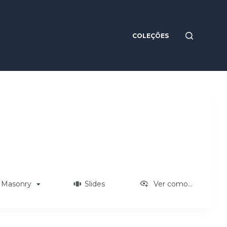
COLEÇÕES
Masonry
Slides
Ver como...