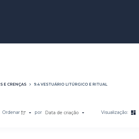
Litúrgico e Ritual
OS E CRENÇAS
9.4 VESTUÁRIO LITÚRGICO E RITUAL
Ordenar
por
Visualização:
Data de criação
a de itens