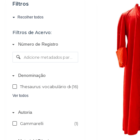
Filtros
o
Recolher todos
Filtros de Acervo:
Número de Registro
Denominação
Thesaurus: vocabulário de objectos do culto católico
(16)
Ver todos
Autoria
Gammarelli
(1)