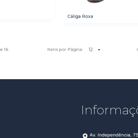
Cáliga Roxa
de
16.
Itens por Página:
Informaç