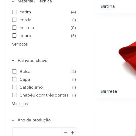
Material / Técnica
Batina
cetim
(4)
corda
(1)
costura
(8)
couro
(3)
Ver todos
Palavras-chave
Bolsa
(2)
Capa
(1)
Catolicismo
(1)
Barrete
Chapéu com três pontas
(1)
Ver todos
Ano de produção