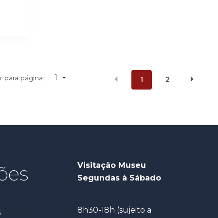
1
Ir para página:
1
2
Visitação Museu
ões
Segundas à Sábado
8h30-18h (sujeito a