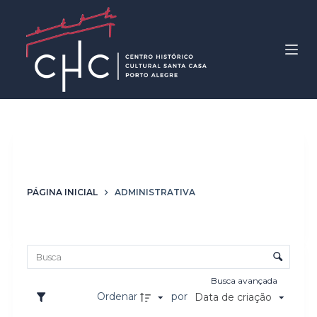
P
u
l
a
r
p
a
r
Coleção
Administrativa
a
o
PÁGINA INICIAL
ADMINISTRATIVA
c
o
Lista de itens
n
Controle de ordenação e visualização
t
e
Busca avançada
ú
Ordenar
por
Data de criação
d