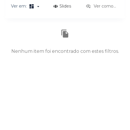
o
Ver em:
Slides
Ver como...
Resultados da lista de itens
Nenhum item foi encontrado com estes filtros.