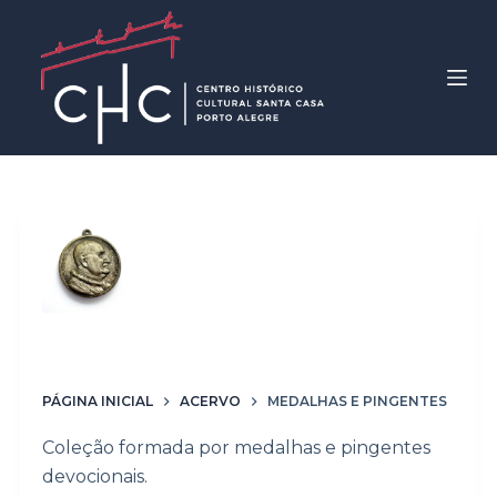
P
u
l
a
r
p
a
r
Coleção
a
Medalhas e
o
c
pingentes
o
n
t
PÁGINA INICIAL
ACERVO
MEDALHAS E PINGENTES
e
Coleção formada por medalhas e pingentes
ú
devocionais.
d