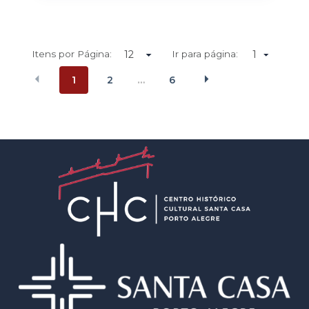
Itens por Página:
Ir para página:
1
1
2
6
…