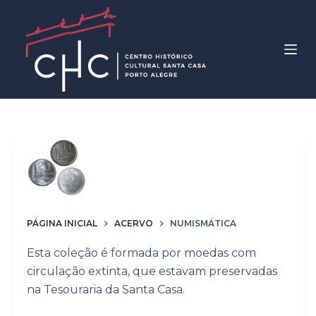
P
u
l
a
r
p
a
r
Coleção
a
Numismática
o
c
o
PÁGINA INICIAL
ACERVO
NUMISMÁTICA
n
Esta coleção é formada por moedas com
t
circulação extinta, que estavam preservadas
e
na Tesouraria da Santa Casa.
ú
d