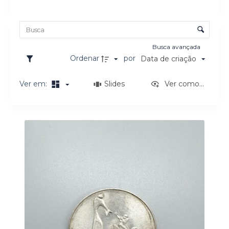
o
Lista de itens
Controle de ordenação e visualização
Busca avançada
Ordenar
por
Data de criação
Ver em:
Slides
Ver como...
Resultados da lista de itens