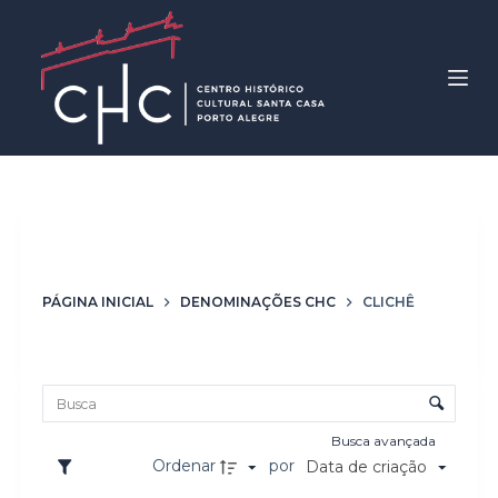
P
u
l
a
r
p
a
r
Denominação
Clichê
a
o
PÁGINA INICIAL
DENOMINAÇÕES CHC
CLICHÊ
c
o
Lista de itens
n
Controle de ordenação e visualização
t
e
Busca avançada
ú
Ordenar
por
Data de criação
d