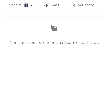
o
Ver em:
Slides
Ver como...
Resultados da lista de itens
Nenhum item foi encontrado com estes filtros.