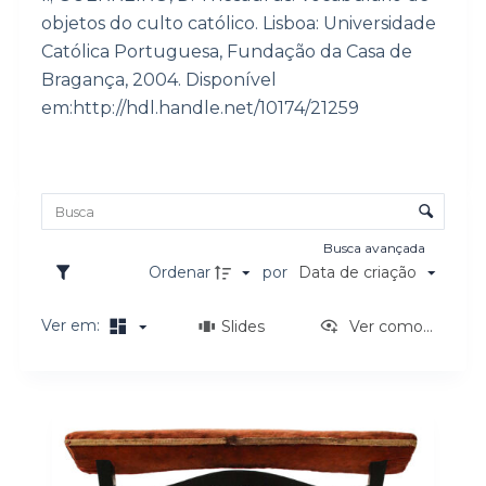
o
objetos do culto católico. Lisboa: Universidade
Católica Portuguesa, Fundação da Casa de
Bragança, 2004. Disponível
em:http://hdl.handle.net/10174/21259
Lista de itens
Controle de ordenação e visualização
Busca avançada
Ordenar
por
Data de criação
Ver em:
Slides
Ver como...
Resultados da lista de itens