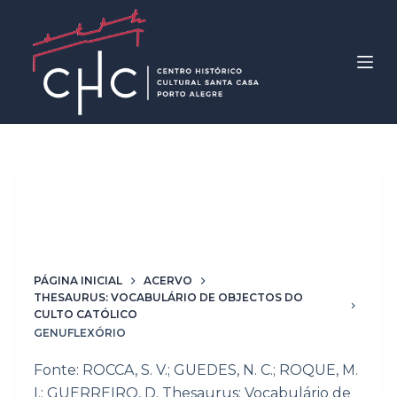
P
u
l
a
r
p
a
r
Denominação
a
genuflexório
o
c
o
PÁGINA INICIAL
ACERVO
n
THESAURUS: VOCABULÁRIO DE OBJECTOS DO
CULTO CATÓLICO
t
GENUFLEXÓRIO
e
ú
Fonte: ROCCA, S. V.; GUEDES, N. C.; ROQUE, M.
d
I.; GUERREIRO, D. Thesaurus: Vocabulário de