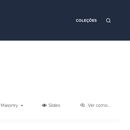
COLEÇÕES
Masonry
Slides
Ver como...