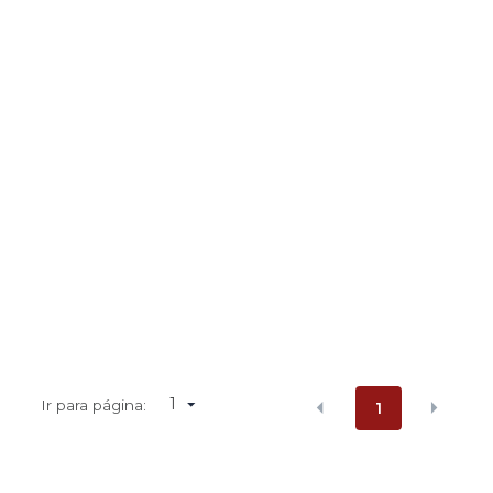
1
Ir para página:
1