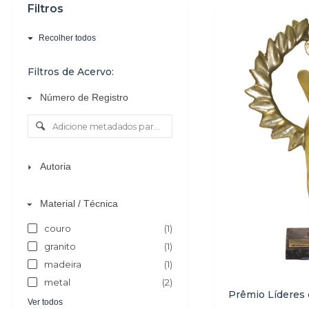
Filtros
o
Recolher todos
Filtros de Acervo:
Número de Registro
Autoria
Material / Técnica
couro
(1)
granito
(1)
madeira
(1)
metal
(2)
Prêmio Líderes
Ver todos