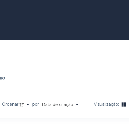
MIO
Ordenar
por
Visualização:
Data de criação
a de itens