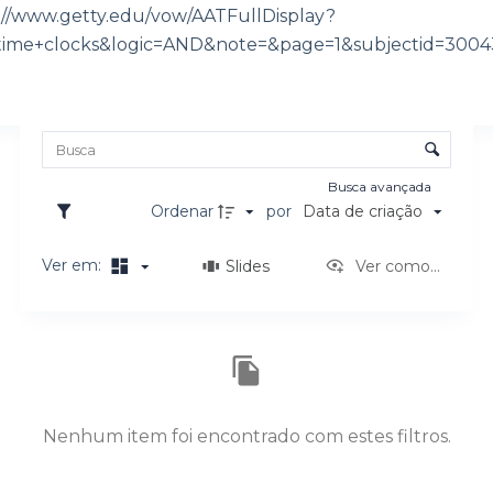
://www.getty.edu/vow/AATFullDisplay?
o
time+clocks&logic=AND&note=&page=1&subjectid=300
Lista de itens
Controle de ordenação e visualização
Busca avançada
Ordenar
por
Data de criação
Ver em:
Slides
Ver como...
Resultados da lista de itens
Nenhum item foi encontrado com estes filtros.