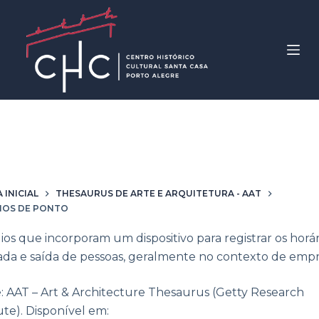
P
u
l
a
r
p
a
r
nominação
Relógios de pont
a
o
 INICIAL
THESAURUS DE ARTE E ARQUITETURA - AAT
c
IOS DE PONTO
o
ios que incorporam um dispositivo para registrar os horár
n
da e saída de pessoas, geralmente no contexto de emp
t
e
: AAT – Art & Architecture Thesaurus (Getty Research
ú
ute). Disponível em:
d