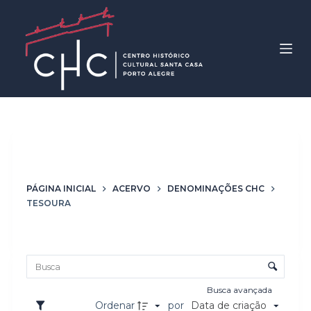
P
u
l
a
r
p
a
r
Denominação
Tesoura
a
o
PÁGINA INICIAL
ACERVO
DENOMINAÇÕES CHC
c
TESOURA
o
n
Lista de itens
t
Controle de ordenação e visualização
e
ú
Busca avançada
d
Ordenar
por
Data de criação