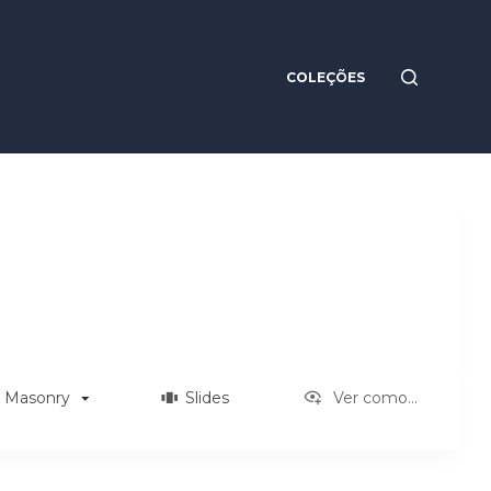
COLEÇÕES
Masonry
Slides
Ver como...