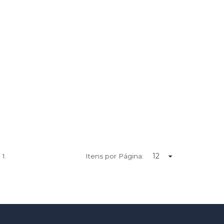
e
1.
Itens por Página: