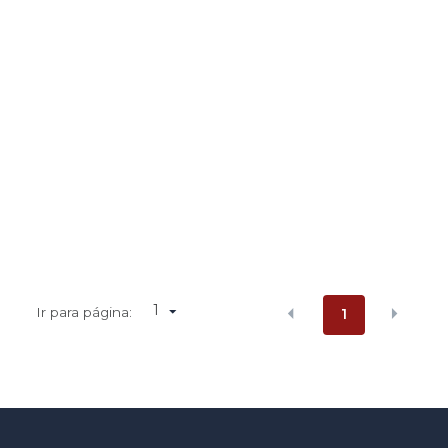
1
Ir para página:
1