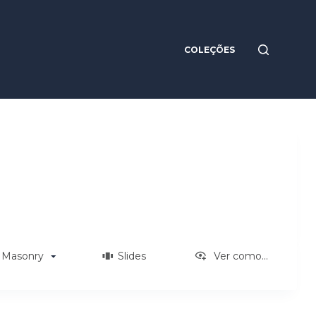
COLEÇÕES
Masonry
Slides
Ver como...