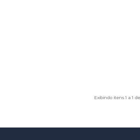
Exibindo itens 1 a 1 d