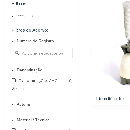
Filtros
o
Recolher todos
Filtros de Acervo:
Número de Registro
Denominação
Denominações CHC
(1)
Ver todos
Liquidificador
Autoria
Material / Técnica