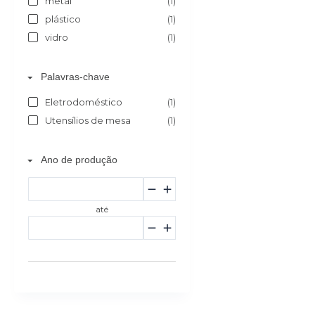
metal
(1)
plástico
(1)
vidro
(1)
Palavras-chave
Eletrodoméstico
(1)
Utensílios de mesa
(1)
Ano de produção
até