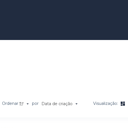
ia
Ordenar
por
Visualização:
Data de criação
a de itens