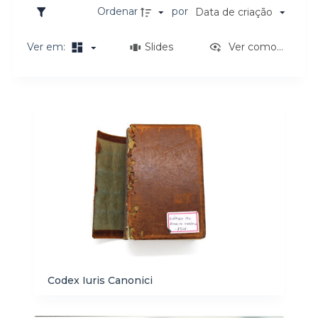
o
Ordenar
por
Data de criação
Ver em:
Slides
Ver como...
Resultados da lista de itens
Codex Iuris Canonici