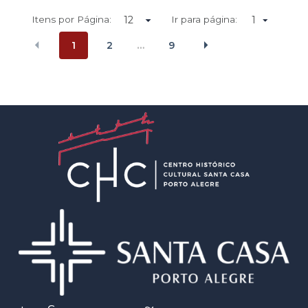
Itens por Página:
Ir para página:
1
1
2
9
…