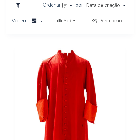
o
Ordenar
por
Data de criação
Ver em:
Slides
Ver como...
Resultados da lista de itens