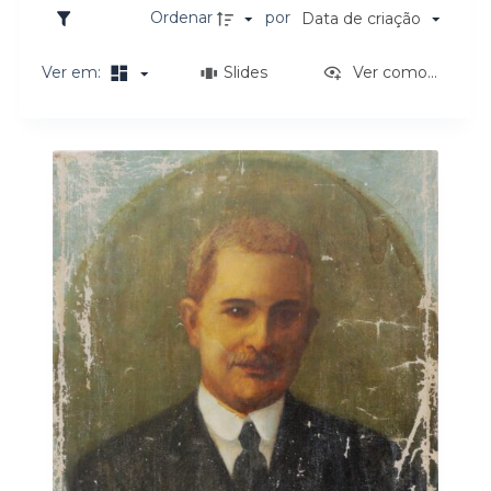
o
Ordenar
por
Data de criação
Ver em:
Slides
Ver como...
Resultados da lista de itens