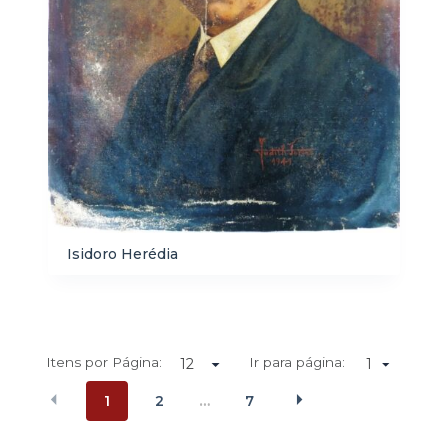
Isidoro Herédia
Itens por Página:
Ir para página:
1
1
2
7
…