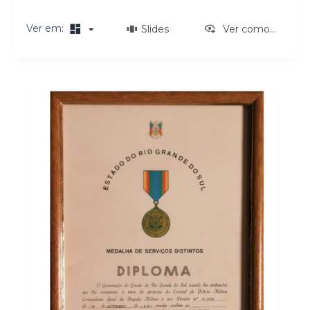
o
Ver em:
Slides
Ver como...
Resultados da lista de itens