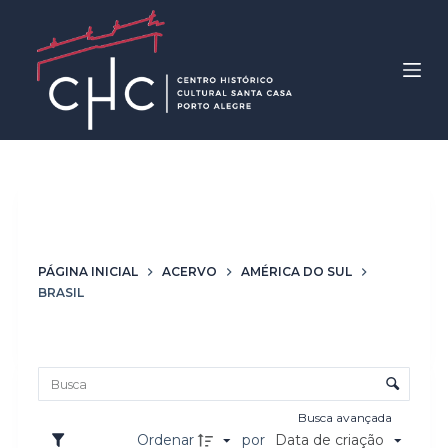
P
u
l
a
r
p
a
r
Local de produção
Brasil
a
o
PÁGINA INICIAL
ACERVO
AMÉRICA DO SUL
c
BRASIL
o
n
Lista de itens
t
Controle de ordenação e visualização
e
ú
Busca avançada
d
Ordenar
por
Data de criação