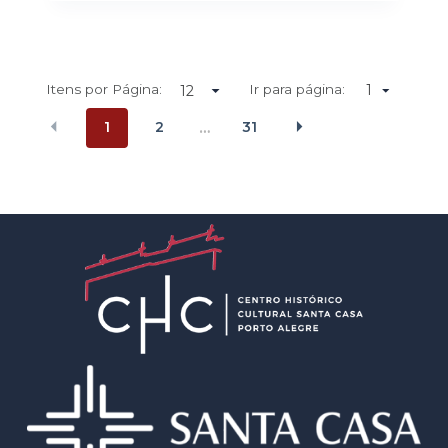
Itens por Página:
Ir para página:
1
1
2
31
…