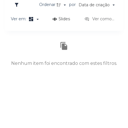
o
Ordenar
por
Data de criação
Ver em:
Slides
Ver como...
Resultados da lista de itens
Nenhum item foi encontrado com estes filtros.