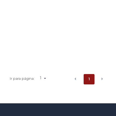
1
Ir para página:
1