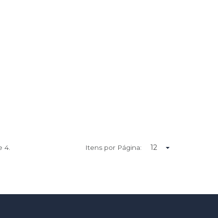
de
4.
Itens por Página: