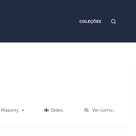
COLEÇÕES
Masonry
Slides
Ver como...