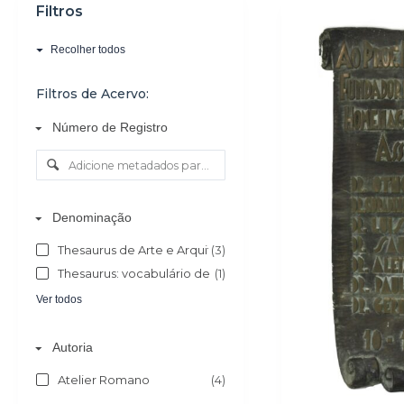
Filtros
o
Recolher todos
Filtros de Acervo:
Número de Registro
Denominação
Thesaurus de Arte e Arquitetura - AAT
(3)
Thesaurus: vocabulário de objectos do culto católico
(1)
Ver todos
Autoria
Atelier Romano
(4)