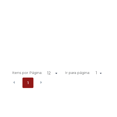
Itens por Página:
Ir para página:
1
1