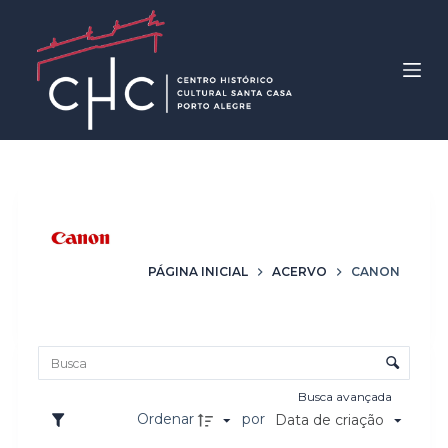
P
u
l
a
r
p
a
r
Marca
Canon
a
o
PÁGINA INICIAL
ACERVO
CANON
c
o
Lista de itens
n
Controle de ordenação e visualização
t
e
Busca avançada
ú
Ordenar
por
Data de criação
d