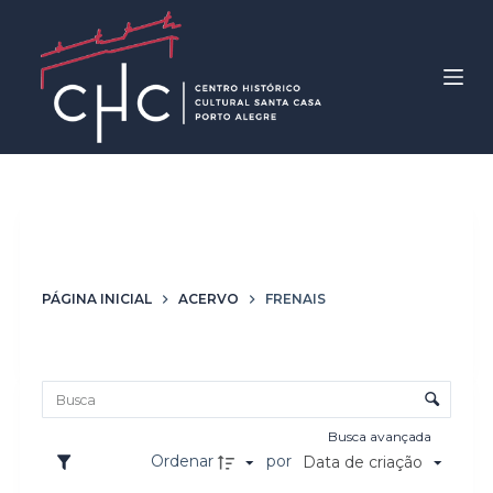
P
u
l
a
r
p
a
r
Marca
Frenais
a
o
PÁGINA INICIAL
ACERVO
FRENAIS
c
o
Lista de itens
n
Controle de ordenação e visualização
t
e
Busca avançada
ú
Ordenar
por
Data de criação
d