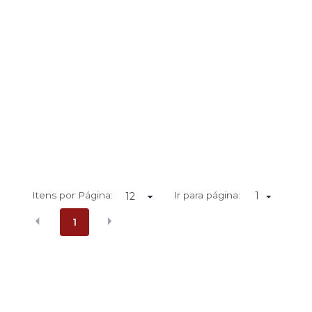
Itens por Página:
Ir para página:
1
1