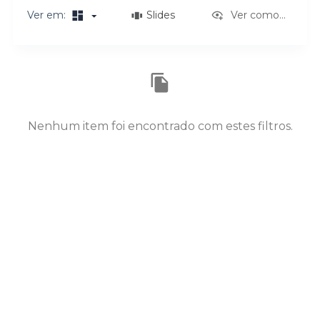
o
Ver em:
Slides
Ver como...
Resultados da lista de itens
Nenhum item foi encontrado com estes filtros.