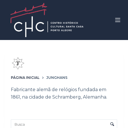
P
u
l
a
r
p
a
r
Marca
Junghans
a
o
PÁGINA INICIAL
JUNGHANS
c
o
Fabricante alemã de relógios fundada em
n
1861, na cidade de Schramberg, Alemanha.
t
e
Lista de itens
ú
Controle de ordenação e visualização
d