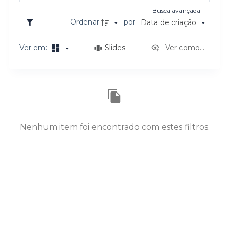
o
Busca avançada
Ordenar
por
Data de criação
Ver em:
Slides
Ver como...
Resultados da lista de itens
Nenhum item foi encontrado com estes filtros.