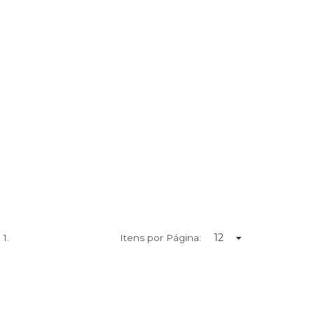
e
1.
Itens por Página: