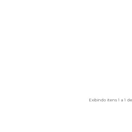
Exibindo itens 1 a 1 d