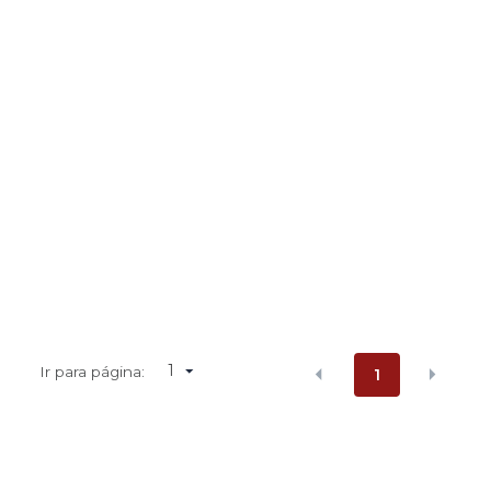
1
Ir para página:
1