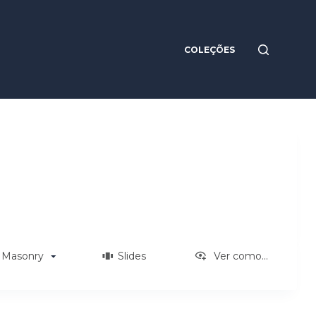
COLEÇÕES
Masonry
Slides
Ver como...