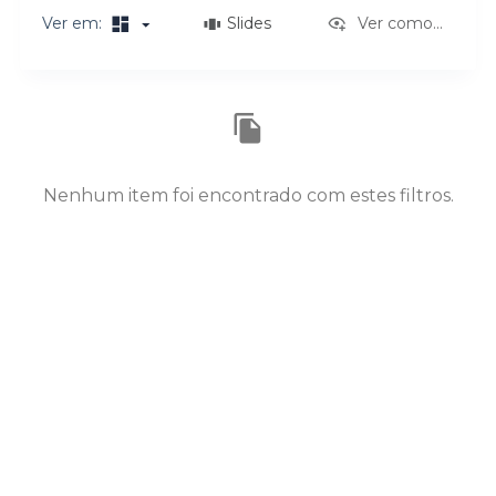
o
Ver em:
Slides
Ver como...
Resultados da lista de itens
Nenhum item foi encontrado com estes filtros.