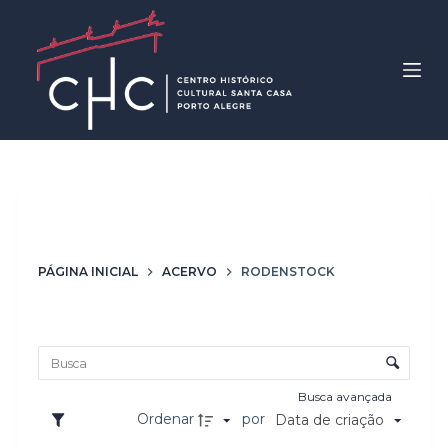
P
u
l
a
r
p
a
r
Marca
Rodenstock
a
o
PÁGINA INICIAL
ACERVO
RODENSTOCK
c
o
Lista de itens
n
Controle de ordenação e visualização
t
e
Busca avançada
ú
Ordenar
por
Data de criação
d