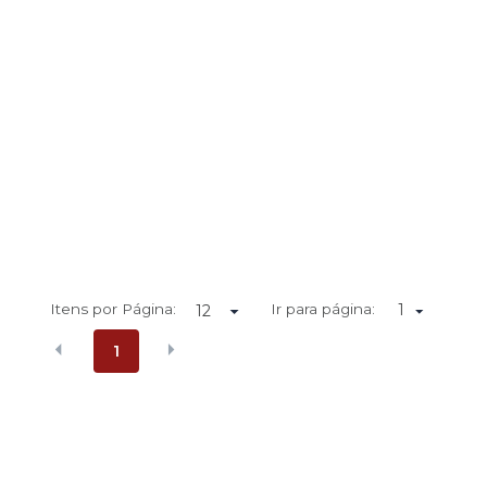
Itens por Página:
Ir para página:
1
1