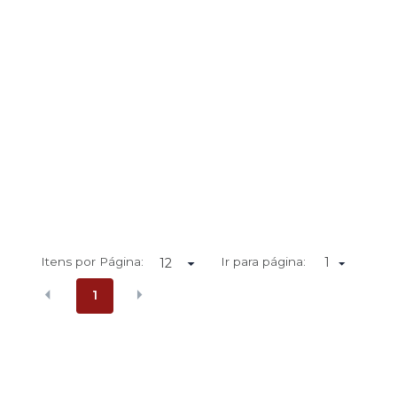
Itens por Página:
Ir para página:
1
1