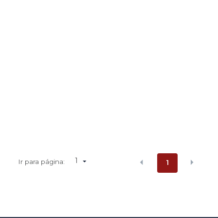
1
Ir para página:
1