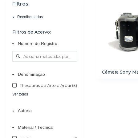
Filtros
o
Recolher todos
Filtros de Acervo:
Número de Registro
Câmera Sony Ma
Denominação
Thesaurus de Arte e Arquitetura - AAT
(3)
Ver todos
Autoria
Material / Técnica