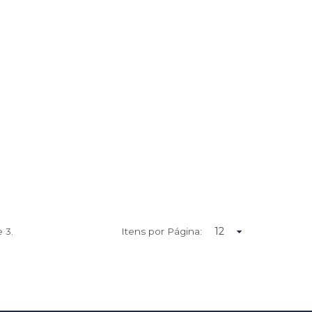
de
3.
Itens por Página: