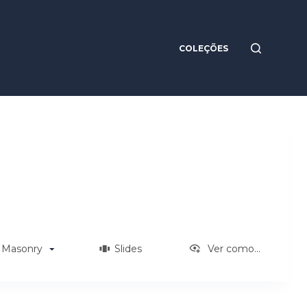
COLEÇÕES
Masonry
Slides
Ver como...