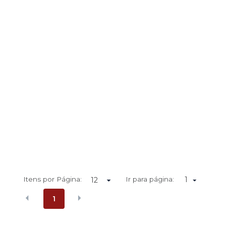
Itens por Página:
Ir para página:
1
1