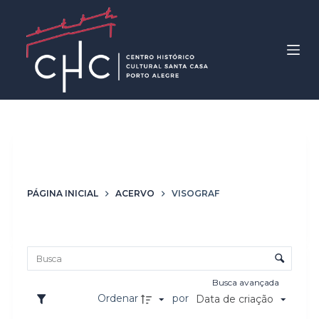
P
u
l
a
r
p
a
r
Marca
Visograf
a
o
PÁGINA INICIAL
ACERVO
VISOGRAF
c
o
Lista de itens
n
Controle de ordenação e visualização
t
e
Busca avançada
ú
Ordenar
por
Data de criação
d